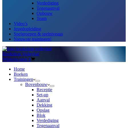
Verdediging
Tegenaanval
Opbouw
Team
Video’s
Jeugdopleiding
Spelgroepen & spelniveaus
Nieuwste trainingen!
Bookshop Volleybal
Winkelwagen
0
Home
Boeken
Trainingen
Bovenbouw
Receptie
Set-up
Aanval
Dekking
Opslag
Blok
Verdediging
Tegenaanval