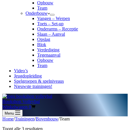
Opbouw
Team
Onderbouw
Vangen – Werpen
Toets – Set-up
Onderarms – Receptie
Slaan – Aanval
Opslag
Blok
Verdediging
Tegenaanval
Opbouw
Team
Video’s
Jeugdopleiding
Spelgroepen & spelniveaus
Nieuwste trainingen!
Bookshop Volleybal
Winkelwagen
0
Menu
Home
/
Trainingen
/
Bovenbouw
/
Team
Toont alle 3 resultaten