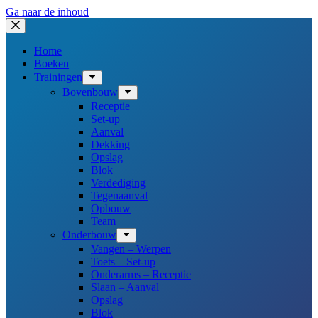
Ga naar de inhoud
Home
Boeken
Trainingen
Bovenbouw
Receptie
Set-up
Aanval
Dekking
Opslag
Blok
Verdediging
Tegenaanval
Opbouw
Team
Onderbouw
Vangen – Werpen
Toets – Set-up
Onderarms – Receptie
Slaan – Aanval
Opslag
Blok